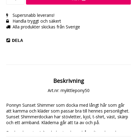
Supersnabb leverans!
Handla tryggt och säkert
Alla produkter skickas från Sverige
DELA
Beskrivning
Art.nr: mylittlepony50
Ponnyn Sunset Shimmer som docka med långt hår som går 
att kamma och kläder som passar bra till hennes personlighet.
Sunset Shimmerdockan har stövletter, kjol, t-shirt, väst, skärp 
och ett armband. Kläderna går att ta av och på.
Dockan har sju rörliga leder (axel, armbåge, ljumske och 