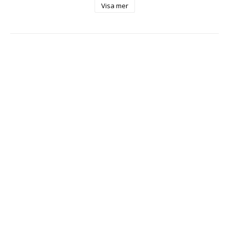
huvud).
Visa mer
Mått: My Little Pony Docka ca 28 cm.
5+
Rekommenderas ej till barn under 3 år.