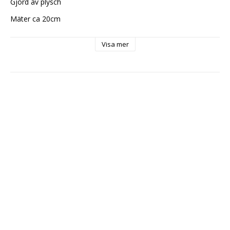
Gjord av plysch
Mäter ca 20cm
Original produkt från Tomy
Visa mer
Officiellt licensierad produkt
CE-märkt
Ej lämplig för barn under tre år!