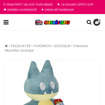
FRAKTFRITT VID KÖP ÖVER 800KR
14 DAGARS ÖPPET KÖP
SNABBA LEVERANSER
SÄKRA BETALNINGAR
0
PRODUKTER
POKÈMON
GOSEDJUR
Pokemon
Munchlax Gosedjur