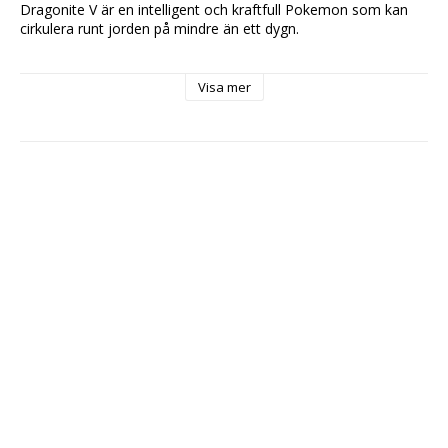
Dragonite V är en intelligent och kraftfull Pokemon som kan 
cirkulera runt jorden på mindre än ett dygn.
Visa mer
Innehåll:
- 4 st Pokémon TCG Booster packs med totalt 40 kort
- 1 st Pokémon TCG Foil kort
- 1 st Pokémon TCG Oversized Foil Promo kort
- 1 st kod för aktivering av digitalt material i Pokémon TCG 
Online