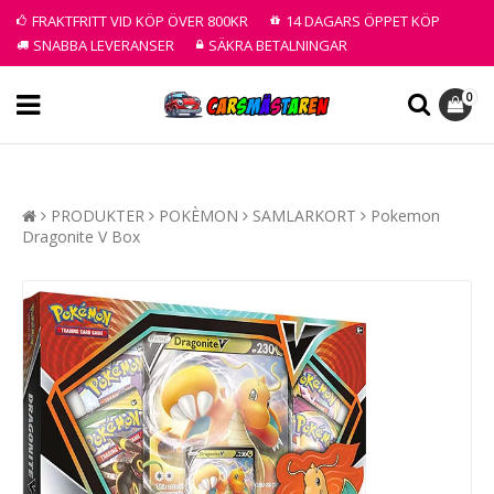
FRAKTFRITT VID KÖP ÖVER 800KR
14 DAGARS ÖPPET KÖP
SNABBA LEVERANSER
SÄKRA BETALNINGAR
0
PRODUKTER
POKÈMON
SAMLARKORT
Pokemon
Dragonite V Box