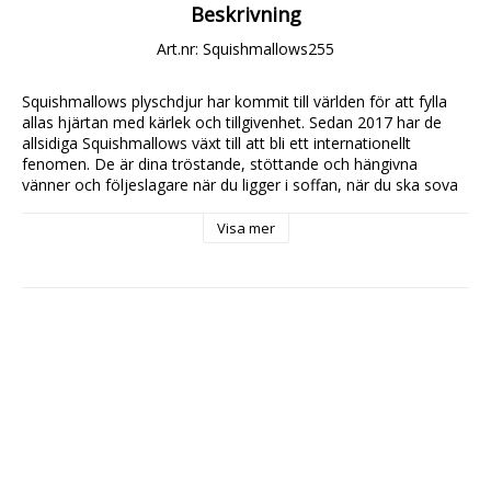
Beskrivning
Art.nr: Squishmallows255
Squishmallows plyschdjur har kommit till världen för att fylla 
allas hjärtan med kärlek och tillgivenhet. Sedan 2017 har de 
allsidiga Squishmallows växt till att bli ett internationellt 
fenomen. De är dina tröstande, stöttande och hängivna 
vänner och följeslagare när du ligger i soffan, när du ska sova 
och när du reser ute i världen. Det finns många olika 
Squishmallows och var och en av dem har sin egen unika 
Visa mer
historia och personlighet, som unga fans kan spegla sig i.
Lämplig i alla åldrar.
30cm