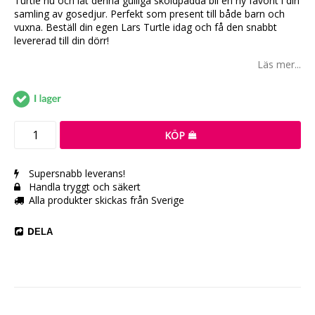
Turtle nu och låt denna gulliga sköldpadda bli en ny favorit i din
samling av gosedjur. Perfekt som present till både barn och
vuxna. Beställ din egen Lars Turtle idag och få den snabbt
levererad till din dörr!
Läs mer...
Leverans:
KÖP
Supersnabb leverans!
Handla tryggt och säkert
Alla produkter skickas från Sverige
DELA