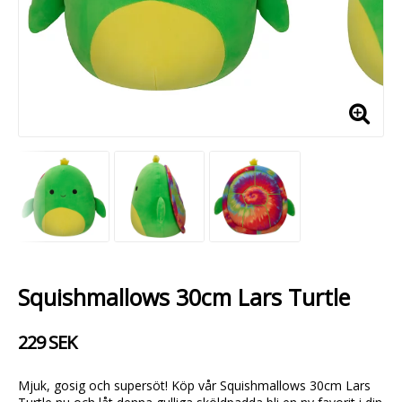
Squishmallows 30cm Lars Turtle
229 SEK
Mjuk, gosig och supersöt! Köp vår Squishmallows 30cm Lars